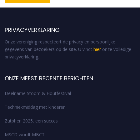
PRIVACYVERKLARING
Onze vereniging respecteert de privacy en persoonlijke
gegevens van bezoekers op de site. U vindt
hier
onze volledige
privacyverklaring.
ONZE MEEST RECENTE BERICHTEN
Deelname Stoom & Houtfestival
Techniekmiddag met kinderen
Zutphen 2025, een succes
MSCD wordt MBCT