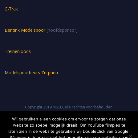
C-Trak
Bentink Modelspoor
(hoofdsponsor)
Treinenloods
Modelspoorbeurs Zutphen
Copyright 2019 MSCD, alle rechten voorbehouden.
Wij gebruiken alleen cookies om ervoor te zorgen dat onze
website zo soepel mogelijk draait. Om YouTube filmpjes te
Centraal Station
Contactformulier
De Märklinbaan
laten zien in de website gebruiken wij DoubleClick van Google.
De Modelbouwgroep
De N baan
De vereniging
Wanneer u doorgaat met het gebruiken van de website, gaan
De voormalige gelijkstroombaan
Eurospoor 2017
IMA 2017