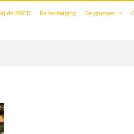
bij de MSCD
De vereniging
De groepen
C