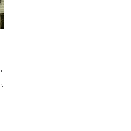
 er
r,