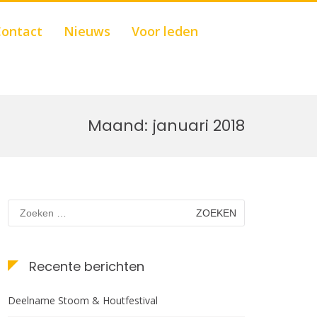
Show
ontact
Nieuws
Voor leden
Search
Form
Maand:
januari 2018
Zoeken
naar:
Recente berichten
Deelname Stoom & Houtfestival