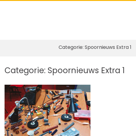
Pri
Show
Search
Me
Form
for
Mob
Skip
Categorie:
Spoornieuws Extra 1
to
content
Categorie:
Spoornieuws Extra 1