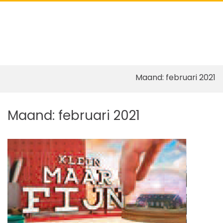
Pri
Show
Search
Me
Form
for
Mob
Skip
Maand:
februari 2021
to
content
Maand:
februari 2021