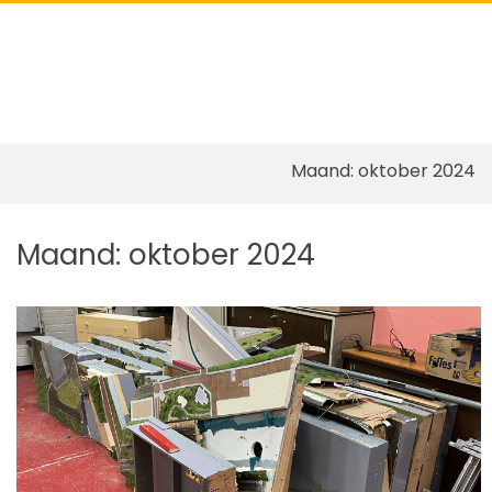
Pri
Show
Search
Me
Form
for
Mob
Skip
Maand:
oktober 2024
to
content
Maand:
oktober 2024