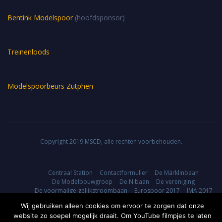
Bentink Modelspoor
(hoofdsponsor)
Treinenloods
Modelspoorbeurs Zutphen
Copyright 2019 MSCD, alle rechten voorbehouden.
Centraal Station
Contactformulier
De Märklinbaan
De Modelbouwgroep
De N baan
De vereniging
De voormalige gelijkstroombaan
Eurospoor 2017
IMA 2017
Informatie voor leden
Leden pagina
Login
Wij gebruiken alleen cookies om ervoor te zorgen dat onze
Modelspoor is weer hip
Nieuws
Onze clubruimte
website zo soepel mogelijk draait. Om YouTube filmpjes te laten
Op stap met de MSCD
Privacyverklaring
Verbouwing 2018