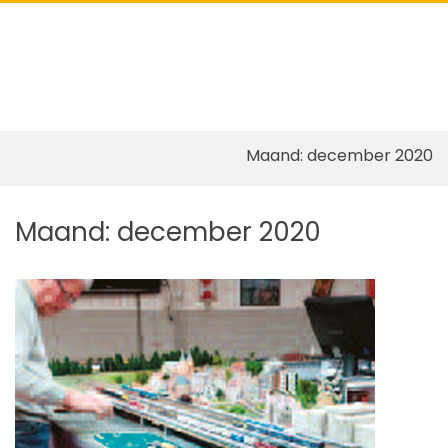
Pri
Show
Search
Me
Form
for
Mob
Skip
Maand:
december 2020
to
content
Maand:
december 2020