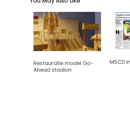
You May Also Like
ationale
MSCD in 
Restauratie model Go-
Ahead stadion