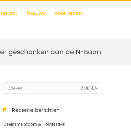
Show
ontact
Nieuws
Voor leden
Search
Form
ter geschonken aan de N-Baan
Zoeken
naar:
Recente berichten
Deelname Stoom & Houtfestival