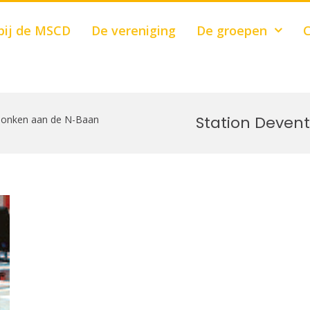
bij de MSCD
De vereniging
De groepen
C
Station Deven
honken aan de N-Baan