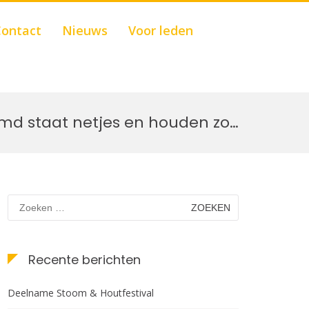
Show
ontact
Nieuws
Voor leden
Search
Form
md staat netjes en houden zo…
Zoeken
naar:
Recente berichten
Deelname Stoom & Houtfestival