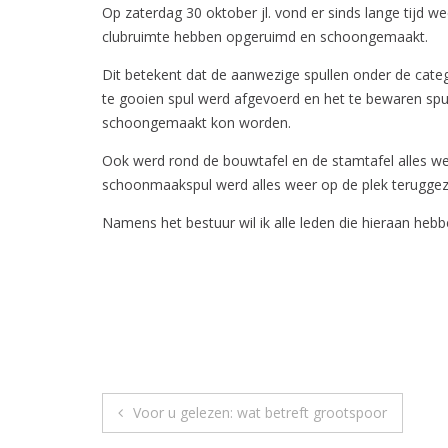
Op zaterdag 30 oktober jl. vond er sinds lange tijd w
clubruimte hebben opgeruimd en schoongemaakt.
Dit betekent dat de aanwezige spullen onder de cate
te gooien spul werd afgevoerd en het te bewaren spul
schoongemaakt kon worden.
Ook werd rond de bouwtafel en de stamtafel alles w
schoonmaakspul werd alles weer op de plek teruggez
Namens het bestuur wil ik alle leden die hieraan he
Bericht
Voor u gelezen: wat betreft grootspoor