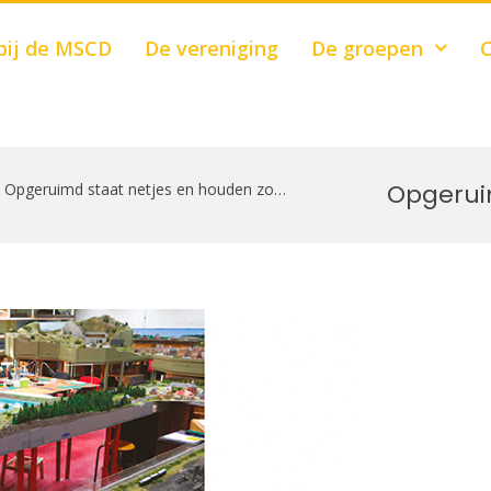
bij de MSCD
De vereniging
De groepen
C
Opgerui
Opgeruimd staat netjes en houden zo…