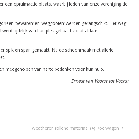
eer een opruimactie plaats, waarbij leden van onze vereniging de
gorieën ’bewaren’ en ’weggooien’ werden gerangschikt. Het weg
 werd tijdelijk van hun plek gehaald zodat aldaar
eer spik en span gemaakt. Na de schoonmaak met allerlei
et.
bben meegeholpen van harte bedanken voor hun hulp.
Ernest van Voorst tot Voorst
Weatheren rollend materiaal (4) Koelwagen