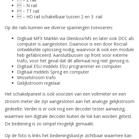
 – N rail
 – TT rail
 – HO rail schakelbaar tussen 2 en 3 -rail.
Op die rails kunnen we diverse spanningen toevoeren;
Digitaal MFX Märklin via Gleisbox/MS en later ook DCC als
computer is aangesloten. Daarvoor is een door Rocrail
ontwikkelde oplossing nodig, waarvoor ik ook een module
heb gefabriceerd. Aansluitbussen op front voor externe
trafo, voor het geval dat dit allemaal nog niet genoeg is.
Digitaal ESU middels ESU programmer en computer.
Digitaal middels Sprog en computer
Wisselstroom trafo
Gelijkstroom regelaar
Het schakelpaneel is ook voorzien van een voltmeter en een
stroom meter die zijn aangesloten aan het analoge gelijkstroom
gedeelte. Verder is er ook nog een decoder tester aanwezig,
waarmee een digitale decoder buiten de lok kan worden getest.
De bediening is zo simpel mogelijk gemaakt.
Op de foto is links het bedieningskastje zichtbaar waarmee kan