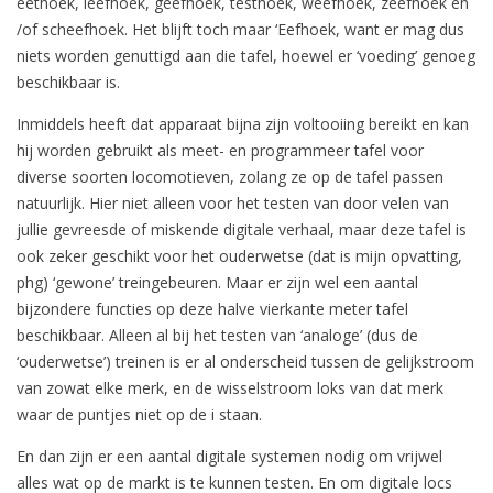
eethoek, leefhoek, geefhoek, testhoek, weefhoek, zeefhoek en
/of scheefhoek. Het blijft toch maar ‘Eefhoek, want er mag dus
niets worden genuttigd aan die tafel, hoewel er ‘voeding’ genoeg
beschikbaar is.
Inmiddels heeft dat apparaat bijna zijn voltooiing bereikt en kan
hij worden gebruikt als meet- en programmeer tafel voor
diverse soorten locomotieven, zolang ze op de tafel passen
natuurlijk. Hier niet alleen voor het testen van door velen van
jullie gevreesde of miskende digitale verhaal, maar deze tafel is
ook zeker geschikt voor het ouderwetse (dat is mijn opvatting,
phg) ‘gewone’ treingebeuren. Maar er zijn wel een aantal
bijzondere functies op deze halve vierkante meter tafel
beschikbaar. Alleen al bij het testen van ‘analoge’ (dus de
‘ouderwetse’) treinen is er al onderscheid tussen de gelijkstroom
van zowat elke merk, en de wisselstroom loks van dat merk
waar de puntjes niet op de i staan.
En dan zijn er een aantal digitale systemen nodig om vrijwel
alles wat op de markt is te kunnen testen. En om digitale locs